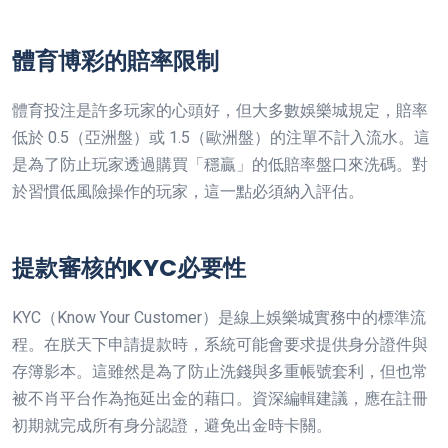
體育博彩的賠率限制
體育投注是許多玩家的心頭好，但大多數娛樂城規定，賠率
低於 0.5（亞洲盤）或 1.5（歐洲盤）的注單不計入流水。這
是為了防止玩家透過購買「穩贏」的低賠率盤口來洗碼。對
於習慣低風險操作的玩家，這一點必須納入評估。
提款審核的KYC必要性
KYC（Know Your Customer）是線上娛樂城實務中的標準流
程。在朕天下申請提款時，系統可能會要求提供身分證件與
存簿影本。這雖然是為了防止洗錢與多重帳號套利，但也常
被不肖平台作為拖延出金的藉口。資深編輯建議，應在註冊
初期就完成所有身分認證，避免出金時卡關。