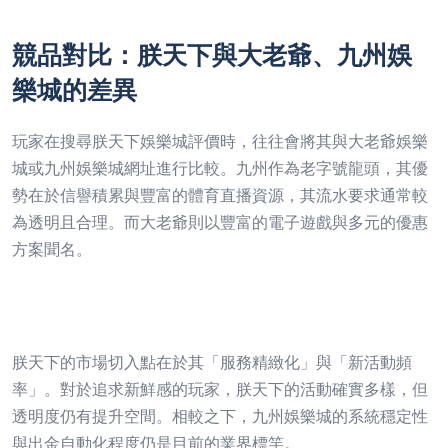
競品對比：朕天下與大老爺、九州娛
樂城的差異
玩家在搜尋朕天下娛樂城評價時，往往會將其與大老爺娛樂
城或九州娛樂城網址進行比較。九州作為老字號龍頭，其優
勢在於信譽積累與豐富的體育直播資源，其流水要求通常較
為透明且合理。而大老爺則以豐富的電子遊戲與多元的優惠
方案聞名。
朕天下的市場切入點在於其「服務精緻化」與「新活動頻
率」。對於追求新鮮感的玩家，朕天下的活動確實多樣，但
透明度仍有提升空間。相較之下，九州娛樂城的系統穩定性
與出金自動化程度仍是目前的業界標竿。