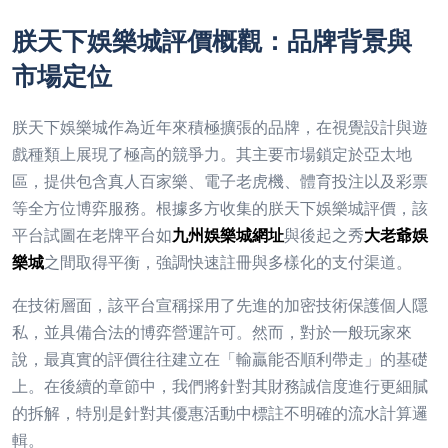
朕天下娛樂城評價概觀：品牌背景與
市場定位
朕天下娛樂城作為近年來積極擴張的品牌，在視覺設計與遊
戲種類上展現了極高的競爭力。其主要市場鎖定於亞太地
區，提供包含真人百家樂、電子老虎機、體育投注以及彩票
等全方位博弈服務。根據多方收集的朕天下娛樂城評價，該
平台試圖在老牌平台如
九州娛樂城網址
與後起之秀
大老爺娛
樂城
之間取得平衡，強調快速註冊與多樣化的支付渠道。
在技術層面，該平台宣稱採用了先進的加密技術保護個人隱
私，並具備合法的博弈營運許可。然而，對於一般玩家來
說，最真實的評價往往建立在「輸贏能否順利帶走」的基礎
上。在後續的章節中，我們將針對其財務誠信度進行更細膩
的拆解，特別是針對其優惠活動中標註不明確的流水計算邏
輯。