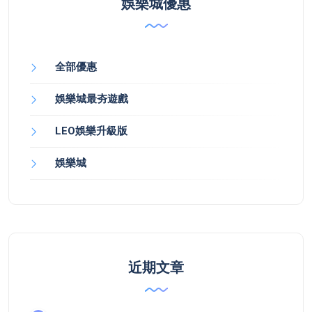
娛樂城優惠
全部優惠
娛樂城最夯遊戲
LEO娛樂升級版
娛樂城
近期文章