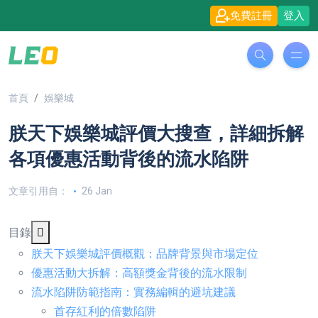
免費註冊
登入
娛樂城備用網域：九州娛樂城、
LEO娛樂城、THA娛樂城、KU娛樂
城
首頁
娛樂城
朕天下娛樂城評價大搜查，詳細拆解
各項優惠活動背後的流水陷阱
文章引用自：
26 Jan
目錄
朕天下娛樂城評價概觀：品牌背景與市場定位
優惠活動大拆解：高額獎金背後的流水限制
流水陷阱防範指南：實務編輯的避坑建議
首存紅利的倍數陷阱