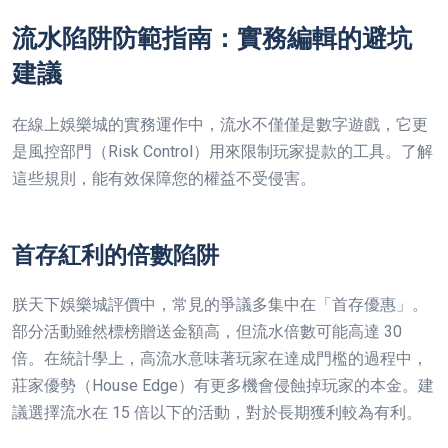
流水陷阱防範指南：實務編輯的避坑
建議
在線上娛樂城的實務運作中，流水不僅僅是數字遊戲，它更
是風控部門（Risk Control）用來限制玩家提款的工具。了解
這些規則，能有效保障您的權益不受侵害。
首存紅利的倍數陷阱
朕天下娛樂城評價中，常見的爭議多集中在「首存優惠」。
部分活動雖然標榜贈送金額高，但流水倍數可能高達 30
倍。在統計學上，高流水意味著玩家在達成門檻的過程中，
莊家優勢（House Edge）有更多機會侵蝕掉玩家的本金。建
議選擇流水在 15 倍以下的活動，對於長期獲利較為有利。