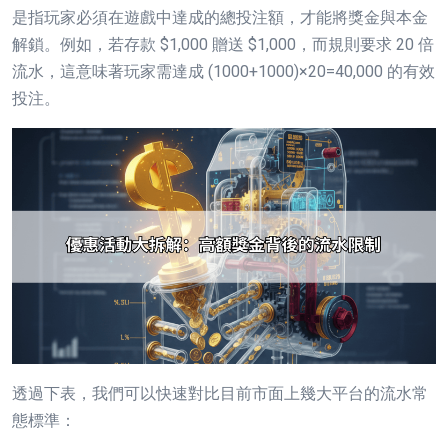
是指玩家必須在遊戲中達成的總投注額，才能將獎金與本金
解鎖。例如，若存款 $1,000 贈送 $1,000，而規則要求 20 倍
流水，這意味著玩家需達成 (1000+1000)×20=40,000 的有效
投注。
透過下表，我們可以快速對比目前市面上幾大平台的流水常
態標準：