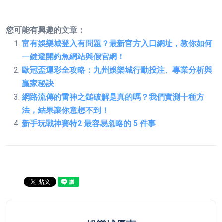
您可能有興趣的文章：
富有娛樂城登入有問題？最新官方入口網址，教你如何
一鍵避開釣魚網站與假官網！
歐冠盃運彩全攻略：九州娛樂城行動投注、專業分析與
贏家秘訣
網路流傳的雷神之鎚破解是真的嗎？我們實測十種方
法，結果讓你意想不到！
新手玩戰神賽特2 最容易忽略的 5 件事