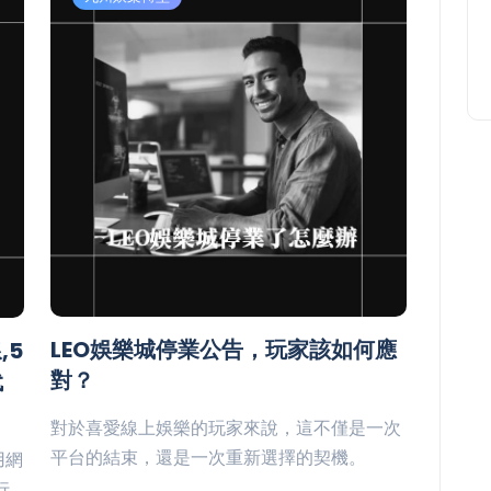
LEO娛樂城停業公告，玩家該如何應
,5
對？
代
對於喜愛線上娛樂的玩家來說，這不僅是一次
平台的結束，還是一次重新選擇的契機。
用網
行