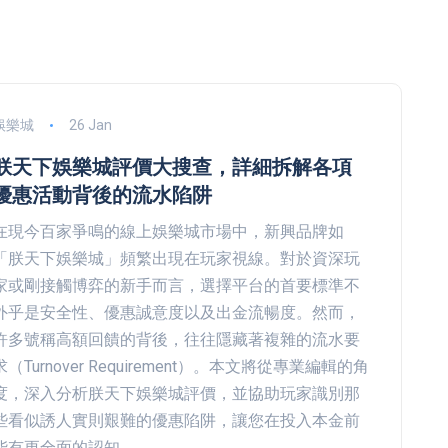
娛樂城
26 Jan
朕天下娛樂城評價大搜查，詳細拆解各項
優惠活動背後的流水陷阱
在現今百家爭鳴的線上娛樂城市場中，新興品牌如
「朕天下娛樂城」頻繁出現在玩家視線。對於資深玩
家或剛接觸博弈的新手而言，選擇平台的首要標準不
外乎是安全性、優惠誠意度以及出金流暢度。然而，
許多號稱高額回饋的背後，往往隱藏著複雜的流水要
求（Turnover Requirement）。本文將從專業編輯的角
度，深入分析朕天下娛樂城評價，並協助玩家識別那
些看似誘人實則艱難的優惠陷阱，讓您在投入本金前
能有更全面的認知。