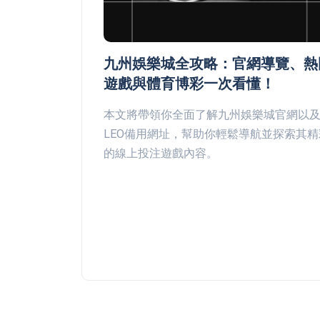
九州娛樂城全攻略：官網導覽、熱
遊戲與體育博彩一次看懂！
本文將帶領你全面了解九州娛樂城官網以
LEO備用網址，幫助你輕鬆導航並探索其精
的線上投注遊戲內容。