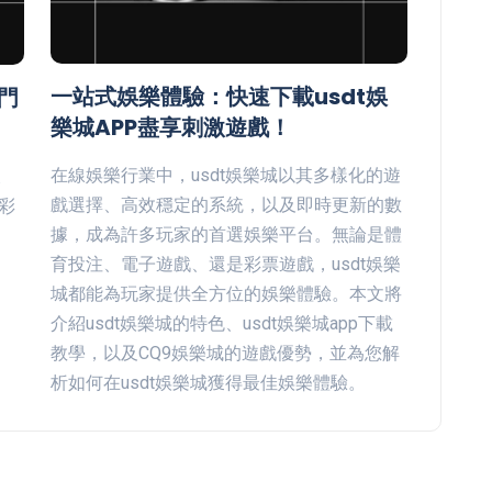
一站式娛樂體驗：快速下載usdt娛
門
樂城APP盡享刺激遊戲！
在線娛樂行業中，usdt娛樂城以其多樣化的遊
及
戲選擇、高效穩定的系統，以及即時更新的數
彩
據，成為許多玩家的首選娛樂平台。無論是體
育投注、電子遊戲、還是彩票遊戲，usdt娛樂
城都能為玩家提供全方位的娛樂體驗。本文將
介紹usdt娛樂城的特色、usdt娛樂城app下載
教學，以及CQ9娛樂城的遊戲優勢，並為您解
析如何在usdt娛樂城獲得最佳娛樂體驗。