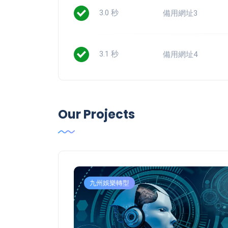
3.0
秒
備用網址3
3.1
秒
備用網址4
Our Projects
九州娛樂轉型