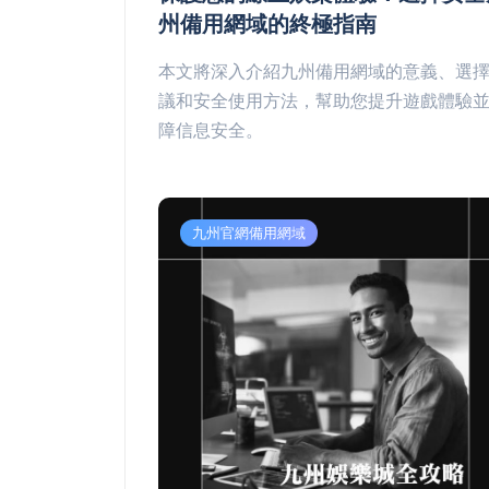
州備用網域的終極指南
本文將深入介紹九州備用網域的意義、選
議和安全使用方法，幫助您提升遊戲體驗
障信息安全。
九州官網備用網域