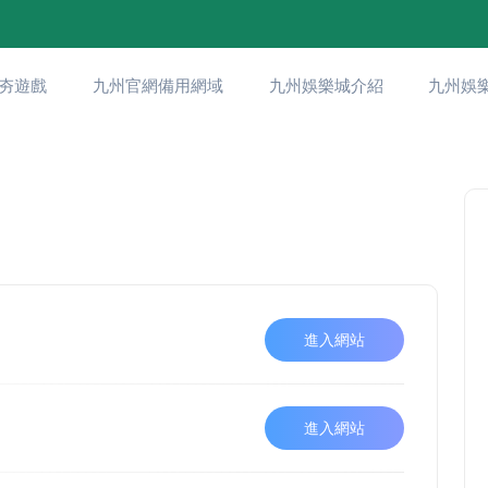
城、LEO娛樂城、THA
夯遊戲
九州官網備用網域
九州娛樂城介紹
九州娛