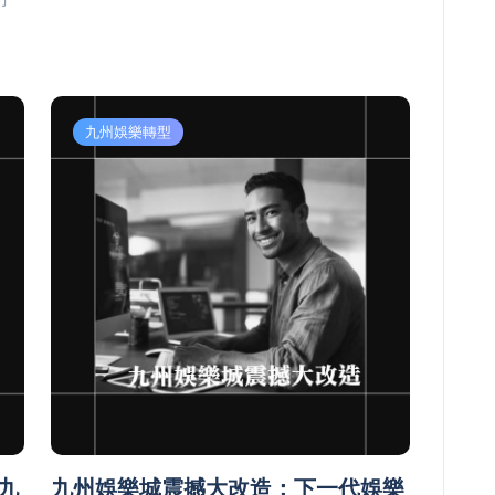
九州娛樂轉型
九
九州娛樂城震撼大改造：下一代娛樂